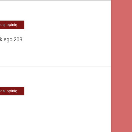
daj opinię
kiego 203
daj opinię