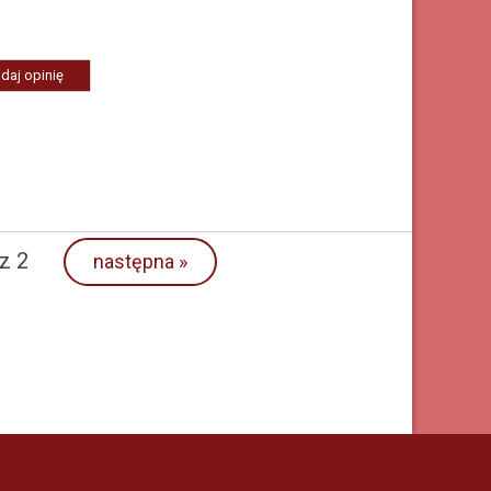
daj opinię
z 2
następna
»