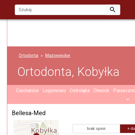

Ortodonta
Mazowieckie
Ortodonta, Kobyłka
Ciechanów
Legionowo
Ostrołęka
Otwock
Piaseczn
Bellesa-Med
brak opinii
+ do