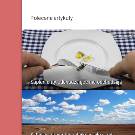
Polecane artykuły
Suplementy odchudzające nie odchudzają
Składka zdrowotna rolników zależy od