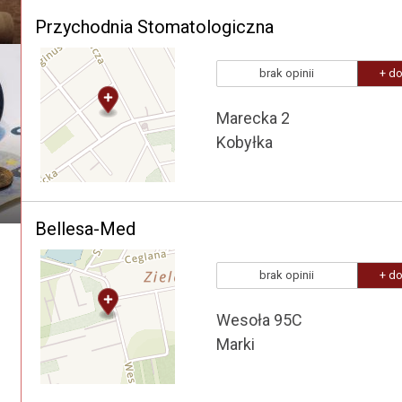
Przychodnia Stomatologiczna
brak opinii
+ do
Marecka 2
Kobyłka
Bellesa-Med
brak opinii
+ do
Wesoła 95C
Marki