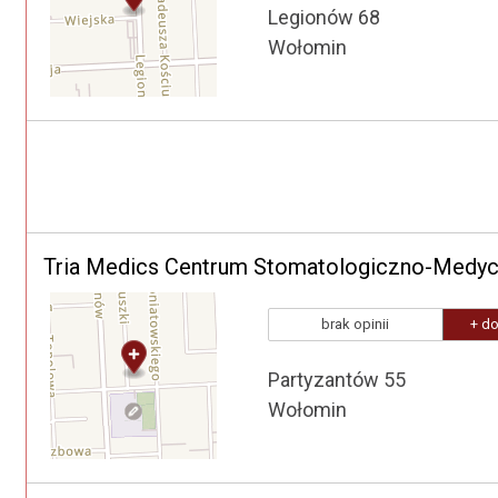
Legionów 68
Wołomin
Tria Medics Centrum Stomatologiczno-Medy
brak opinii
+ do
Partyzantów 55
Wołomin