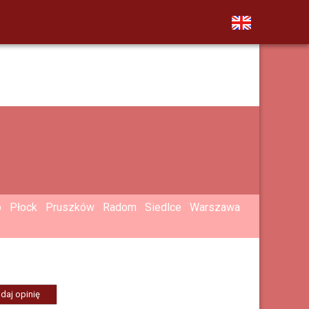
o
Płock
Pruszków
Radom
Siedlce
Warszawa
daj opinię