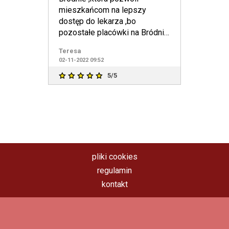
mieszkańcom na lepszy
dostęp do lekarza ,bo
pozostałe placówki na Bródnie
to widmo.Ciężko się
Teresa
zapisać,dodzwoni
02-11-2022 09:52
5/5
pliki cookies
regulamin
kontakt