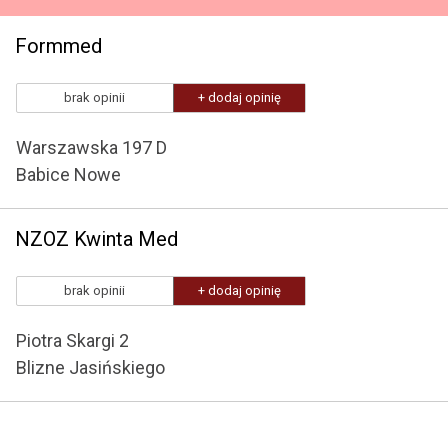
Formmed
brak opinii
+ dodaj opinię
Warszawska 197 D
Babice Nowe
NZOZ Kwinta Med
brak opinii
+ dodaj opinię
Piotra Skargi 2
Blizne Jasińskiego