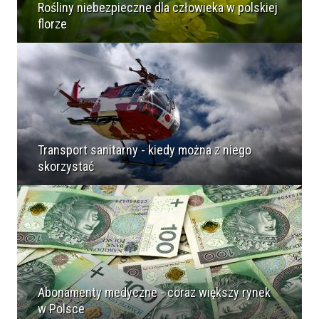
Rośliny niebezpieczne dla człowieka w polskiej
florze
Transport sanitarny - kiedy można z niego
skorzystać
Abonamenty medyczne - coraz większy rynek
w Polsce