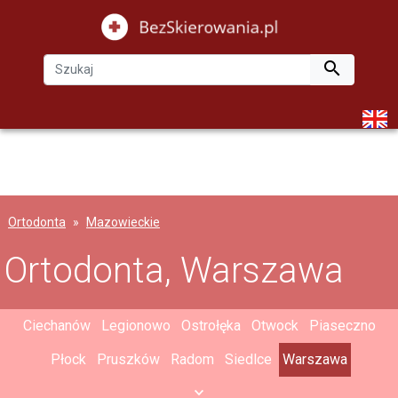

Ortodonta
Mazowieckie
Ortodonta, Warszawa
Ciechanów
Legionowo
Ostrołęka
Otwock
Piaseczno
Płock
Pruszków
Radom
Siedlce
Warszawa