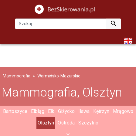

Mammografia
Warmińsko-Mazurskie
Mammografia, Olsztyn
Bartoszyce
Elbląg
Ełk
Giżycko
Iława
Kętrzyn
Mrągowo
Olsztyn
Ostróda
Szczytno