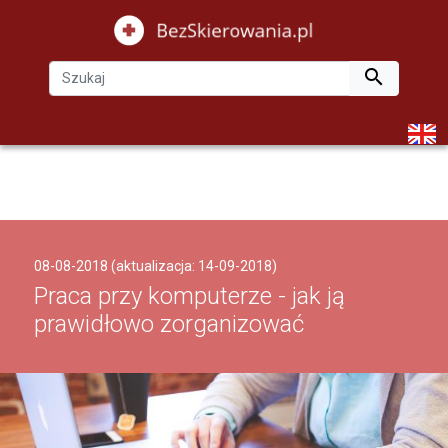

08-08-2018 (aktualizacja: 14-09-2018)
Praca przy komputerze - jak ją
prawidłowo zorganizować