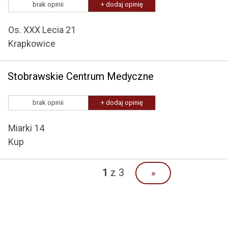
brak opinii
+ dodaj opinię
Os. XXX Lecia 21
Krapkowice
Stobrawskie Centrum Medyczne
brak opinii
+ dodaj opinię
Miarki 14
Kup
1
z 3
»