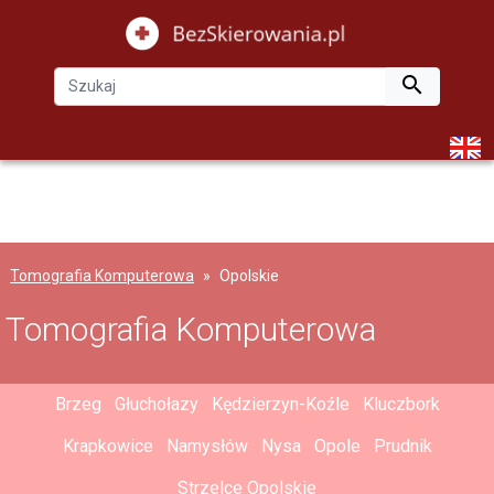

Tomografia Komputerowa
Opolskie
Tomografia Komputerowa
Brzeg
Głuchołazy
Kędzierzyn-Koźle
Kluczbork
Krapkowice
Namysłów
Nysa
Opole
Prudnik
Strzelce Opolskie