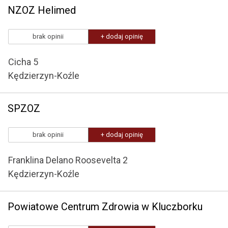
NZOZ Helimed
brak opinii
+ dodaj opinię
Cicha 5
Kędzierzyn-Koźle
SPZOZ
brak opinii
+ dodaj opinię
Franklina Delano Roosevelta 2
Kędzierzyn-Koźle
Powiatowe Centrum Zdrowia w Kluczborku