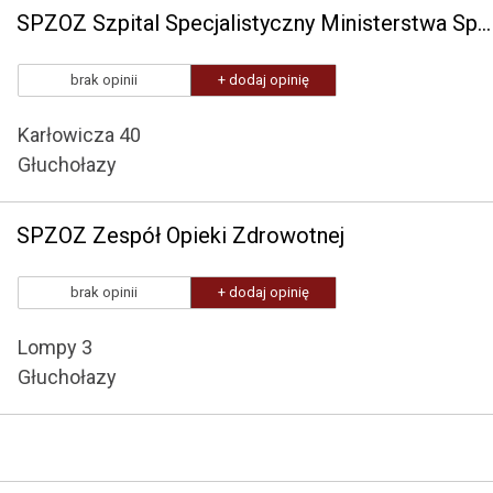
SPZOZ Szpital Specjalistyczny Ministerstwa Spraw Wewnętrznych i Administracji w Głuchołazach im. św. Jana Pawła II
brak opinii
+ dodaj opinię
Karłowicza 40
Głuchołazy
SPZOZ Zespół Opieki Zdrowotnej
brak opinii
+ dodaj opinię
Lompy 3
Głuchołazy