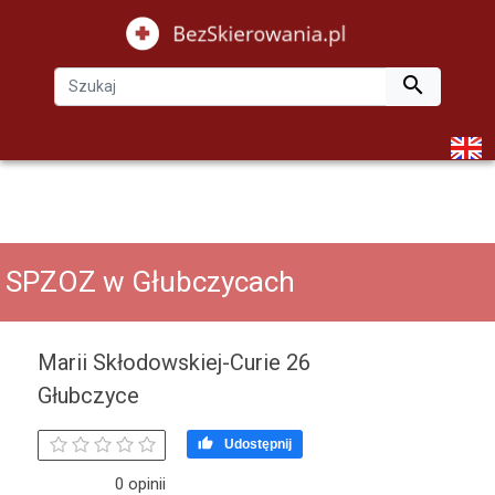

SPZOZ w Głubczycach
Marii Skłodowskiej-Curie 26
Głubczyce

Udostępnij
0 opinii