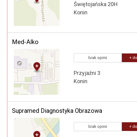
Świętojańska 20H
Konin
Med-Alko
brak opinii
+ do
Przyjaźni 3
Konin
Supramed Diagnostyka Obrazowa
brak opinii
+ do