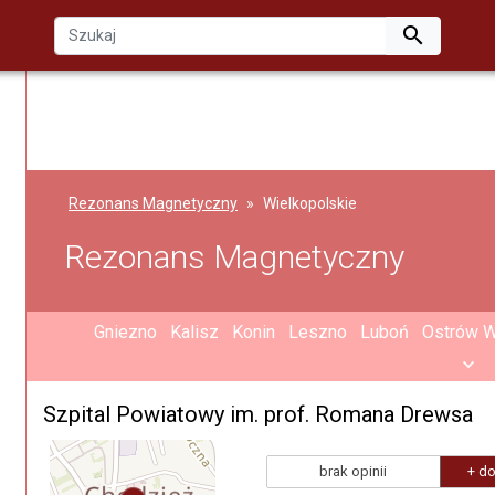

Rezonans Magnetyczny
Wielkopolskie
Rezonans Magnetyczny
Gniezno
Kalisz
Konin
Leszno
Luboń
Ostrów W
Szpital Powiatowy im. prof. Romana Drewsa
brak opinii
+ do