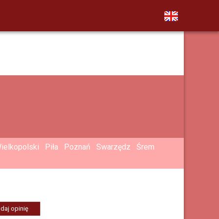
ielkopolski
Piła
Poznań
Swarzędz
Śrem
daj opinię