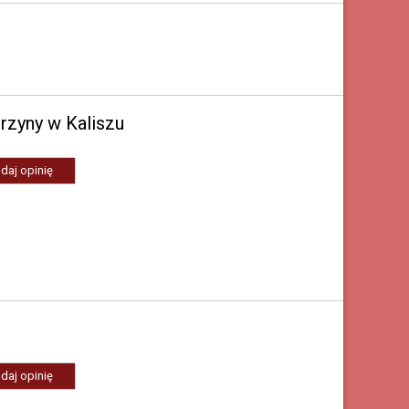
rzyny w Kaliszu
daj opinię
daj opinię