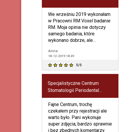
We wrześniu 2019 wykonałam
w Pracowni RM Voxel badanie
RM. Moja opinia nie dotyczy
samego badania, które
wykonano dobrze, ale
problemu który powstał po tym
Anna
bada
18-12-2019 18:49
5/5
Specjalistyczne Centrum
Stomatologii Periodental
Łukasz Wilczyński
Fajne Centrum, trochę
czekałem przy rejestracji ale
warto było. Pani wykonuje
super zdjęcia, bardzo sprawnie
i bez zbędnych komentarzy.