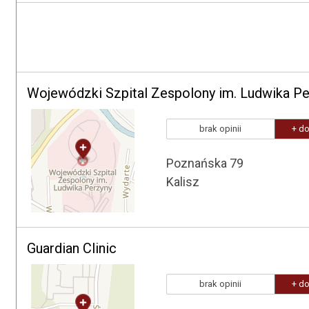
Wojewódzki Szpital Zespolony im. Ludwika Pe
brak opinii
+ do
Poznańska 79
Kalisz
Guardian Clinic
brak opinii
+ do