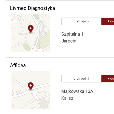
Livmed Diagnostyka
brak opinii
+ do
Szpitalna 1
Jarocin
Affidea
brak opinii
+ do
Majkowska 13A
Kalisz