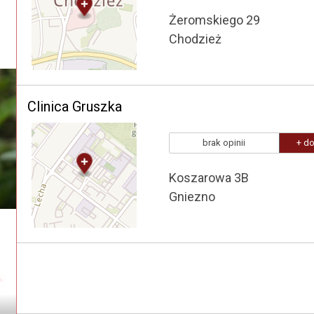
Żeromskiego 29
Chodzież
Clinica Gruszka
brak opinii
+ do
Koszarowa 3B
Gniezno