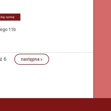
daj opinię
iego 11b
z 6
następna
»