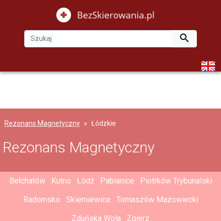

Rezonans Magnetyczny
Łódzkie
Rezonans Magnetyczny
Bełchatów
Kutno
Łódź
Pabianice
Piotrków Trybunalski
Radomsko
Skierniewice
Tomaszów Mazowiecki
Zduńska Wola
Zgierz