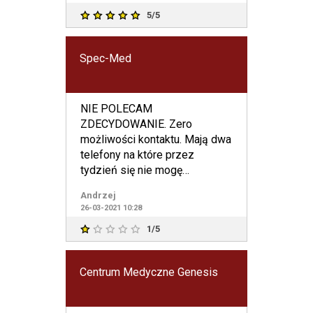
5/5
Spec-Med
NIE POLECAM
ZDECYDOWANIE. Zero
możliwości kontaktu. Mają dwa
telefony na które przez
tydzień się nie mogę
dodzwonić. Pisanie na podany
Andrzej
adres mailowy bez odpowie
26-03-2021 10:28
1/5
Centrum Medyczne Genesis