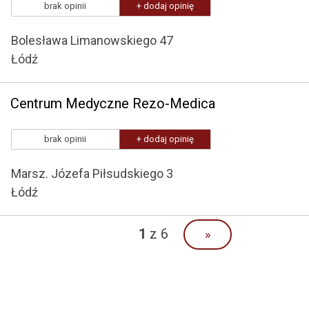
brak opinii
+ dodaj opinię
Bolesława Limanowskiego 47
Łódź
Centrum Medyczne Rezo-Medica
brak opinii
+ dodaj opinię
Marsz. Józefa Piłsudskiego 3
Łódź
1
z 6
»