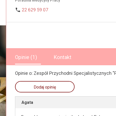
Poradnia Medycyny Pracy

22 629 59 07
Opinie (1)
Kontakt
Opinie o: Zespół Przychodni Specjalistycznych "
Dodaj opinię
Agata