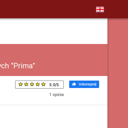
ych "Prima"

Udostępnij
5.0
/
5
1
opinia