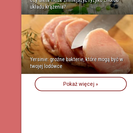
układu krążenia?
Yersinie: groźne bakterie, które mogą być w
twojej lodówce
Pokaż więcej »