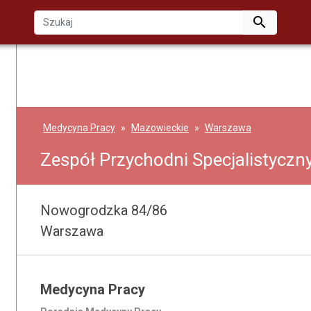

Medycyna Pracy
Mazowieckie
Warszawa
Zespół Przychodni Specjalistyczn
Nowogrodzka 84/86
Warszawa
Medycyna Pracy