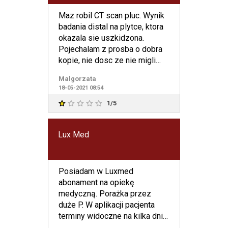
Maz robil CT scan pluc. Wynik
badania distal na plytce, ktora
okazala sie uszkidzona.
Pojechalam z prosba o dobra
kopie, nie dosc ze nie migli
sobie z tym por
Malgorzata
18-05-2021 08:54
1/5
Lux Med
Posiadam w Luxmed
abonament na opiekę
medyczną. Porażka przez
duże P. W aplikacji pacjenta
terminy widoczne na kilka dni
do przodu - dla porównania w