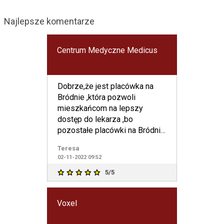
Najlepsze komentarze
Centrum Medyczne Medicus
Dobrze,że jest placówka na
Bródnie ,która pozwoli
mieszkańcom na lepszy
dostęp do lekarza ,bo
pozostałe placówki na Bródnie
to widmo.Ciężko się
Teresa
zapisać,dodzwoni
02-11-2022 09:52
5/5
Voxel