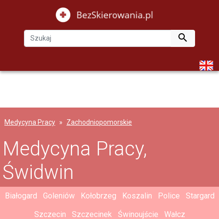

Medycyna Pracy
Zachodniopomorskie
Medycyna Pracy,
Świdwin
Białogard
Goleniów
Kołobrzeg
Koszalin
Police
Stargard
Szczecin
Szczecinek
Świnoujście
Wałcz