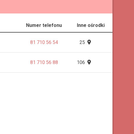
Numer telefonu
Inne ośrodki

81 710 56 54
25

81 710 56 88
106