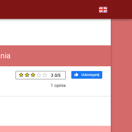
nia

Udostępnij
3.0
/
5
1
opinia