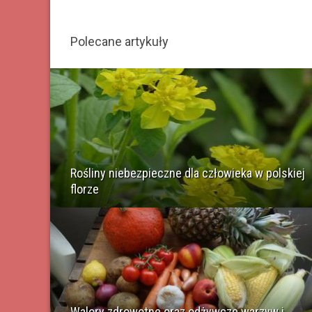
Polecane artykuły
Rośliny niebezpieczne dla człowieka w polskiej
florze
Walory zdrowotne oraz odżywcze warzyw i