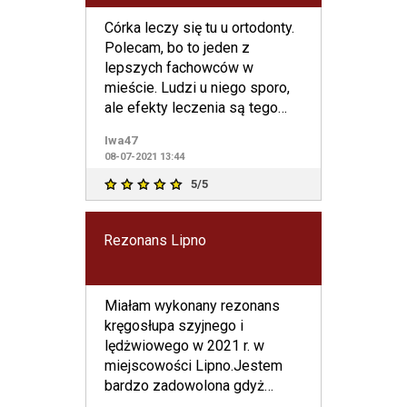
Córka leczy się tu u ortodonty.
Polecam, bo to jeden z
lepszych fachowców w
mieście. Ludzi u niego sporo,
ale efekty leczenia są tego
warte.
Iwa47
08-07-2021 13:44
5/5
Rezonans Lipno
Miałam wykonany rezonans
kręgosłupa szyjnego i
lędżwiowego w 2021 r. w
miejscowości Lipno.Jestem
bardzo zadowolona gdyż
termin oczekiwania był tylko