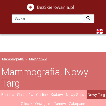

Mammografia
Małopolskie
Mammografia, Nowy
Targ
Bochnia
Chrzanów
Gorlice
Kraków
Nowy Sącz
Nowy Targ
Olkusz
Oświęcim
Tarnów
Zakopane