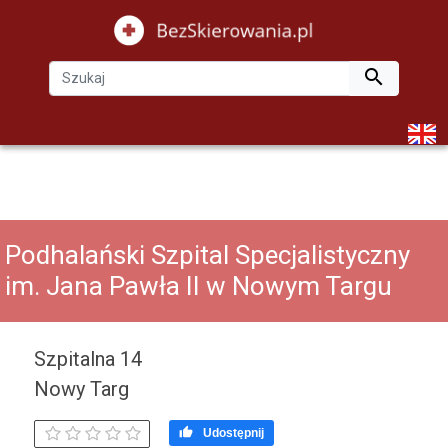

Podhalański Szpital Specjalistyczny
im. Jana Pawła II w Nowym Targu
Szpitalna 14
Nowy Targ

Udostępnij