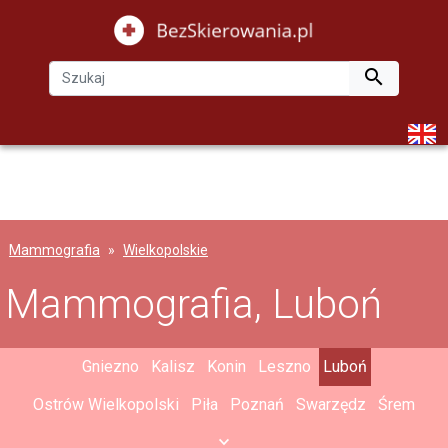

Mammografia
Wielkopolskie
Mammografia, Luboń
Gniezno
Kalisz
Konin
Leszno
Luboń
Ostrów Wielkopolski
Piła
Poznań
Swarzędz
Śrem