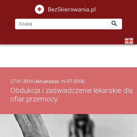

27-01-2014 (aktualizacja: 16-07-2018)
Obdukcja i zaświadczenie lekarskie dla
ofiar przemocy