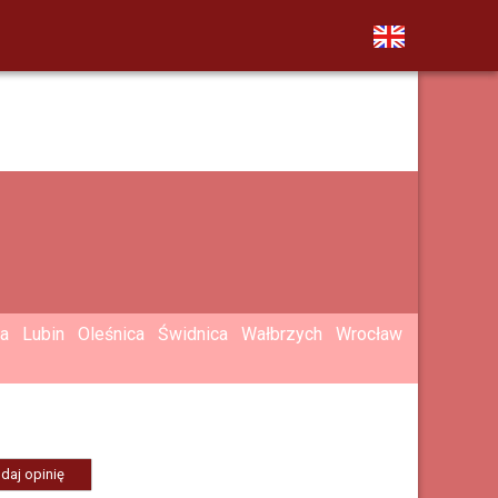
a
Lubin
Oleśnica
Świdnica
Wałbrzych
Wrocław
daj opinię