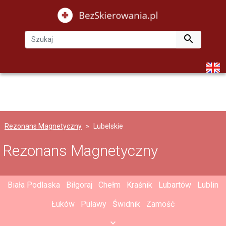

Rezonans Magnetyczny
Lubelskie
Rezonans Magnetyczny
Biała Podlaska
Biłgoraj
Chełm
Kraśnik
Lubartów
Lublin
Łuków
Puławy
Świdnik
Zamość