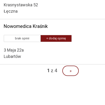
Krasnystawska 52
Łęczna
Nowomedica Kraśnik
brak opinii
+ dodaj opinię
3 Maja 22a
Lubartów
1
z 4
»