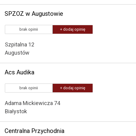
SPZOZ w Augustowie
brak opinii
+ dodaj opinię
Szpitalna 12
Augustów
Acs Audika
brak opinii
+ dodaj opinię
Adama Mickiewicza 74
Białystok
Centralna Przychodnia