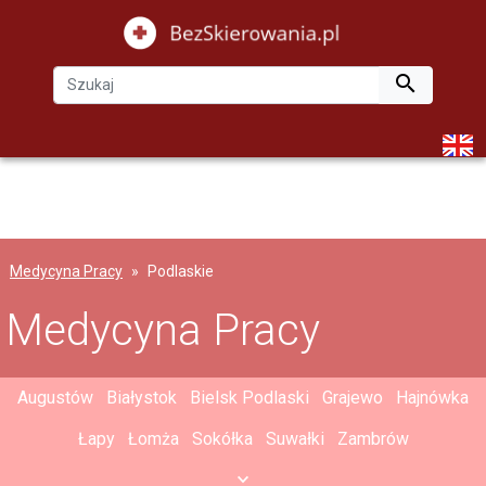

Medycyna Pracy
Podlaskie
Medycyna Pracy
Augustów
Białystok
Bielsk Podlaski
Grajewo
Hajnówka
Łapy
Łomża
Sokółka
Suwałki
Zambrów