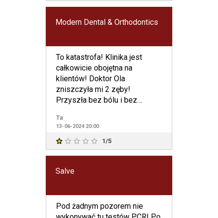
Modern Dental & Orthodontics
To katastrofa! Klinika jest
całkowicie obojętna na
klientów! Doktor Ola
zniszczyła mi 2 zęby!
Przyszła bez bólu i bez
problemów z jednej strony,
Ta
znalazła „pro
13-06-2024 20:00
1/5
Salve
Pod żadnym pozorem nie
wykonywać tu testów PCR! Po