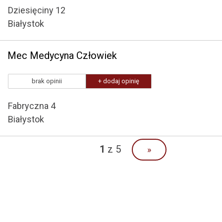
Dziesięciny 12
Białystok
Mec Medycyna Człowiek
brak opinii
+ dodaj opinię
Fabryczna 4
Białystok
1
z 5
»