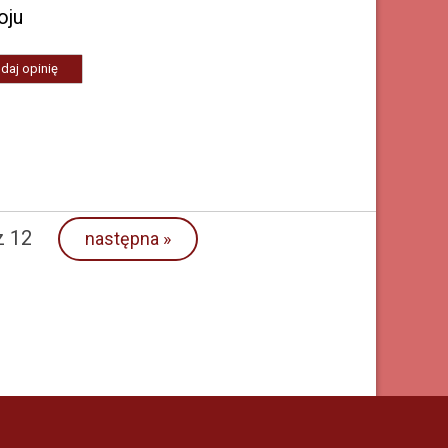
oju
daj opinię
 12
następna
»