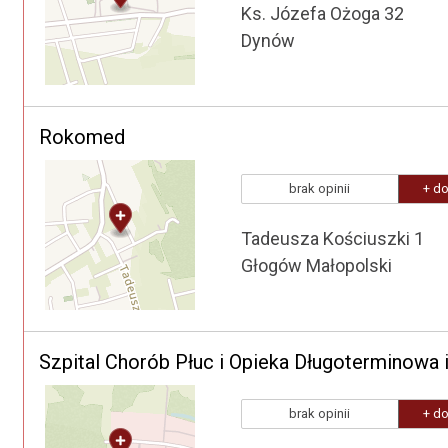
Ks. Józefa Ożoga 32
Dynów
Rokomed
brak opinii
+ do
Tadeusza Kościuszki 1
Głogów Małopolski
Szpital Chorób Płuc i Opieka Długoterminowa i
brak opinii
+ do