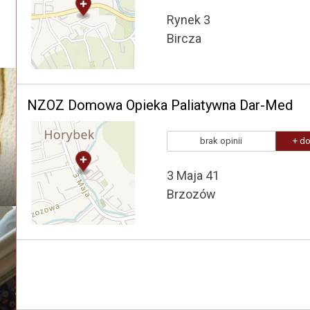
Rynek 3
Bircza
NZOZ Domowa Opieka Paliatywna Dar-Med
brak opinii
+ do
3 Maja 41
Brzozów