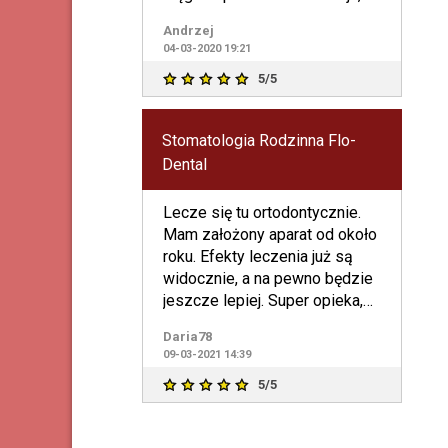
wiele miejsc parkingowych w
Andrzej
bl
04-03-2020 19:21
5/5
Stomatologia Rodzinna Flo-
Dental
Lecze się tu ortodontycznie.
Mam założony aparat od około
roku. Efekty leczenia już są
widocznie, a na pewno będzie
jeszcze lepiej. Super opieka,
fajna klinika,
Daria78
09-03-2021 14:39
5/5