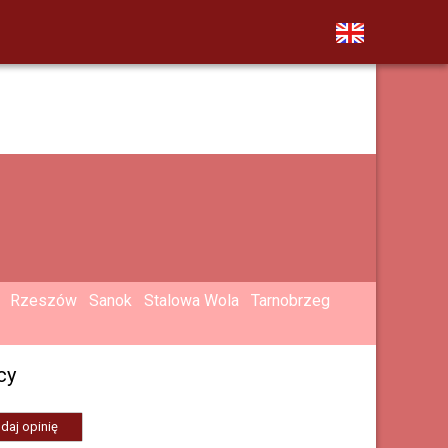
Rzeszów
Sanok
Stalowa Wola
Tarnobrzeg
cy
daj opinię