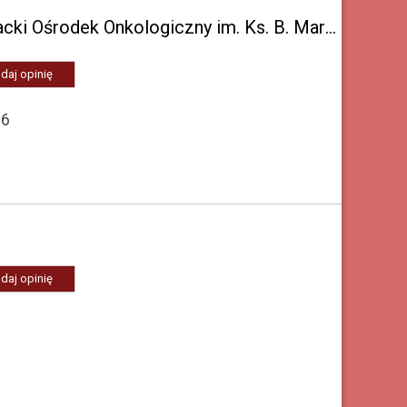
Szpital Specjalistyczny w Brzozowie Podkarpacki Ośrodek Onkologiczny im. Ks. B. Markiewicza
daj opinię
16
daj opinię