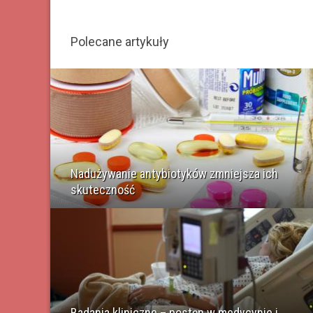
Polecane artykuły
Nadużywanie antybiotyków zmniejsza ich
skuteczność
Badania kliniczne – postęp w medycynie i