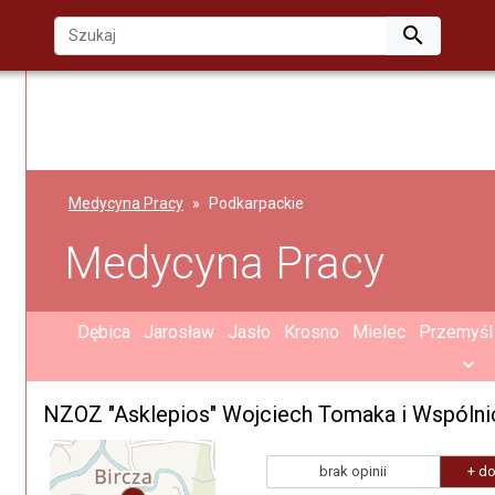

Medycyna Pracy
Podkarpackie
Medycyna Pracy
Dębica
Jarosław
Jasło
Krosno
Mielec
Przemyśl
NZOZ "Asklepios" Wojciech Tomaka i Wspólni
brak opinii
+ do