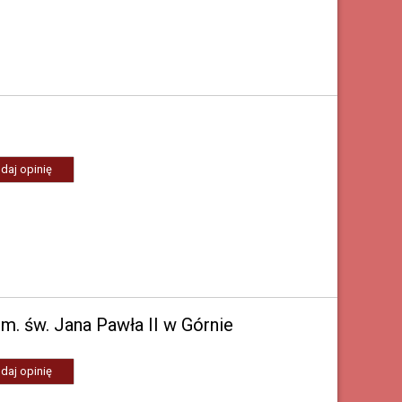
daj opinię
m. św. Jana Pawła II w Górnie
daj opinię