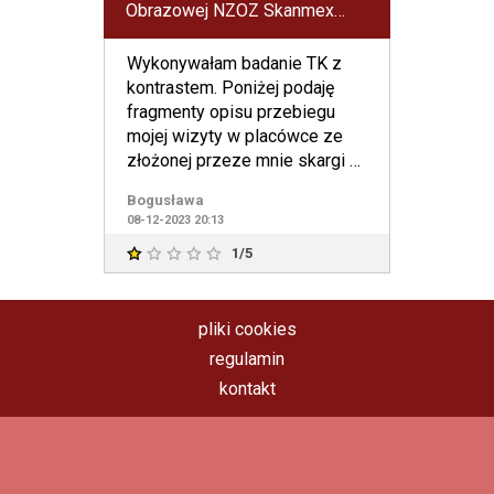
Obrazowej NZOZ Skanmex
Diagnostyka
Wykonywałam badanie TK z
kontrastem. Poniżej podaję
fragmenty opisu przebiegu
mojej wizyty w placówce ze
złożonej przeze mnie skargi ku
przestrodze. Można wybra
Bogusława
08-12-2023 20:13
1/5
pliki cookies
regulamin
kontakt