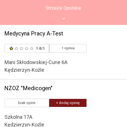
Strzelce Opolskie
Medycyna Pracy A-Test
1 opinia
1.0
/5
Marii Skłodowskiej-Curie 6A
Kędzierzyn-Koźle
NZOZ "Medicogen"
brak opinii
+ dodaj opinię
Szkolna 17A
Kędzierzyn-Koźle