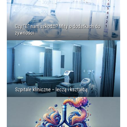
Czy "E" nam szkodzi? Mity o dodatkach do
żywności
Szpitale kliniczne – leczą i kształcą