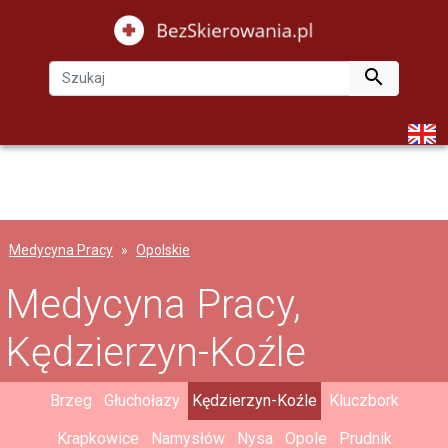

Medycyna Pracy
Opolskie
Medycyna Pracy,
Kędzierzyn-Koźle
Brzeg
Głuchołazy
Kędzierzyn-Koźle
Kluczbork
Krapkowice
Namysłów
Nysa
Opole
Prudnik