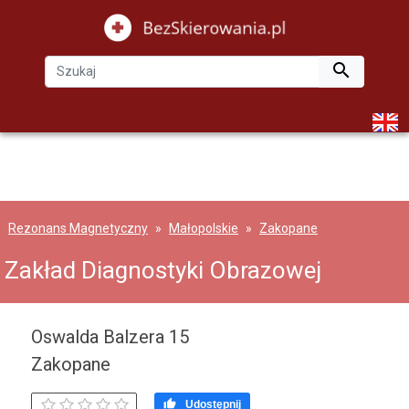

Rezonans Magnetyczny
Małopolskie
Zakopane
Zakład Diagnostyki Obrazowej
Oswalda Balzera 15
Zakopane

Udostępnij