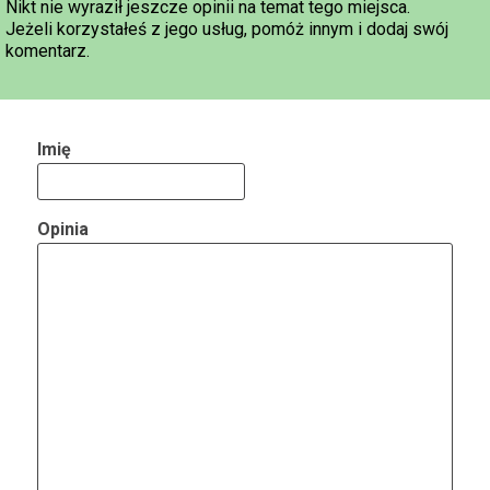
Nikt nie wyraził jeszcze opinii na temat tego miejsca.
Jeżeli korzystałeś z jego usług, pomóż innym i dodaj swój
komentarz.
Imię
Opinia