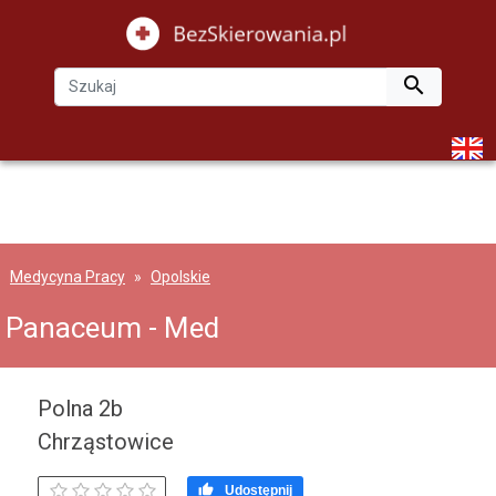

Medycyna Pracy
Opolskie
Panaceum - Med
Polna 2b
Chrząstowice

Udostępnij