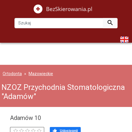

Ortodonta
Mazowieckie
NZOZ Przychodnia Stomatologiczna
"Adamów"
Adamów
10

Udostępnij