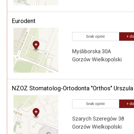
Eurodent
brak opinii
+ do
Myśliborska 30A
Gorzów Wielkopolski
NZOZ Stomatolog-Ortodonta "Orthos" Urszula
brak opinii
+ do
Szarych Szeregów 38
Gorzów Wielkopolski