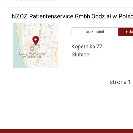
NZOZ Patientenservice Gmbh Oddział w Pols
brak opinii
+ do
Kopernika 77
Słubice
strona
1