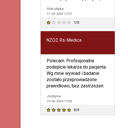
który był umówiony po m
Ostrołęka
11-02-2023 17:57
1/5
NZOZ Rs-Medica
Polecam. Profesjonalne
podejście lekarza do pacjenta.
Wg mnie wywiad i badanie
zostało przeprowadzone
prawidłowo, bez zastrzeżeń.
Justyna
10-06-2024 17:00
5/5