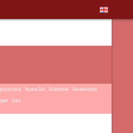
ędzyrzecz
Nowa Sól
Sulechów
Świebodzin
agań
Żary