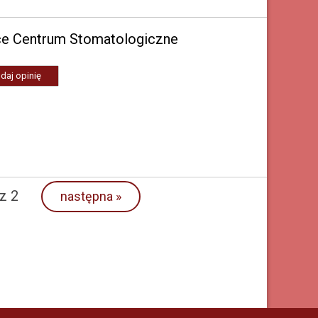
ce Centrum Stomatologiczne
daj opinię
z 2
następna
»