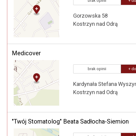
brak opinii
+ do
Gorzowska 58
Kostrzyn nad Odrą
Medicover
brak opinii
+ do
Kardynała Stefana Wyszy
Kostrzyn nad Odrą
"Twój Stomatolog" Beata Sadłocha-Siemion