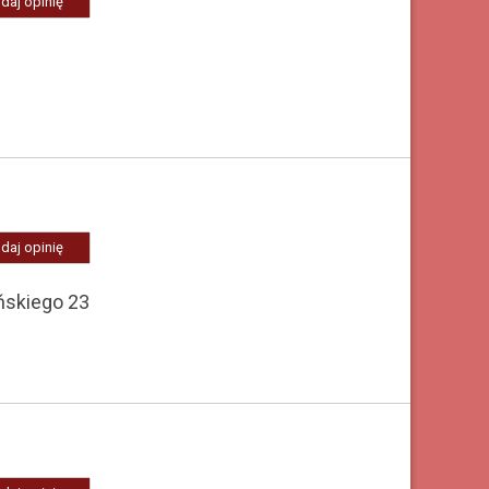
daj opinię
daj opinię
ńskiego 23