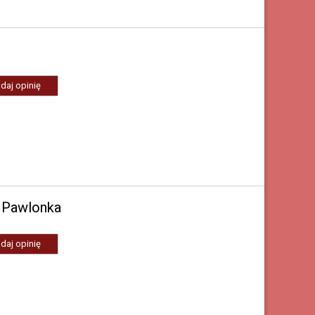
daj opinię
 Pawlonka
daj opinię