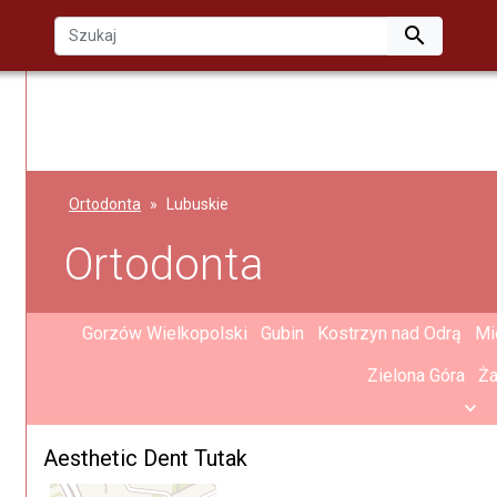

Ortodonta
Lubuskie
Ortodonta
Gorzów Wielkopolski
Gubin
Kostrzyn nad Odrą
Mi
Zielona Góra
Ż
Aesthetic Dent Tutak