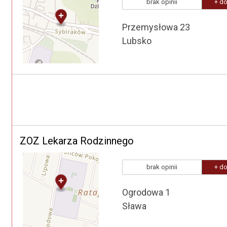
brak opinii
+ do
Przemysłowa 23
Lubsko
ZOZ Lekarza Rodzinnego
brak opinii
+ do
Ogrodowa 1
Sława