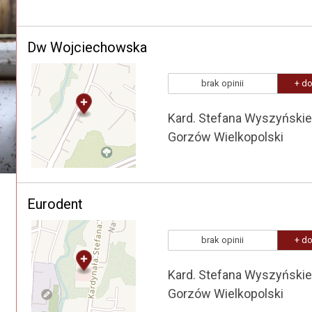
Dw Wojciechowska
brak opinii
+ do
Kard. Stefana Wyszyński
Gorzów Wielkopolski
Eurodent
brak opinii
+ do
Kard. Stefana Wyszyński
Gorzów Wielkopolski