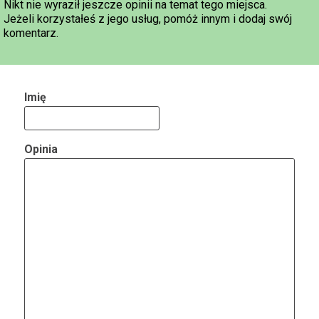
Nikt nie wyraził jeszcze opinii na temat tego miejsca.
Jeżeli korzystałeś z jego usług, pomóż innym i dodaj swój
komentarz.
Imię
Opinia