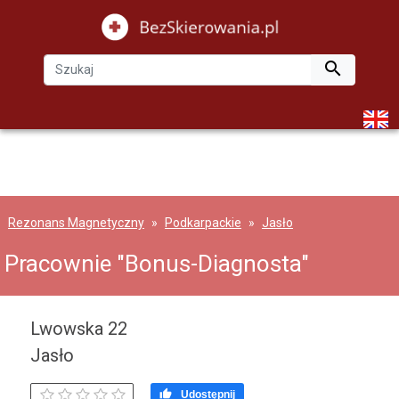

Rezonans Magnetyczny
Podkarpackie
Jasło
Pracownie "Bonus-Diagnosta"
Lwowska 22
Jasło

Udostępnij