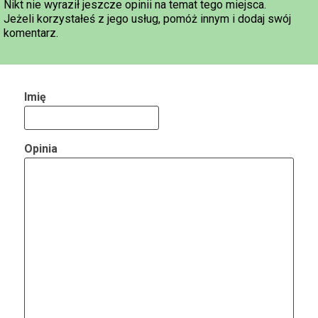
Nikt nie wyraził jeszcze opinii na temat tego miejsca.
Jeżeli korzystałeś z jego usług, pomóż innym i dodaj swój
komentarz.
Imię
Opinia