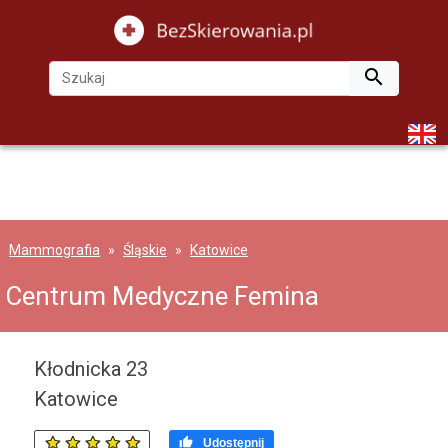

Mammografia
Śląskie
Katowice
Centrum Medyczne Femina
Kłodnicka 23
Katowice

Udostępnij