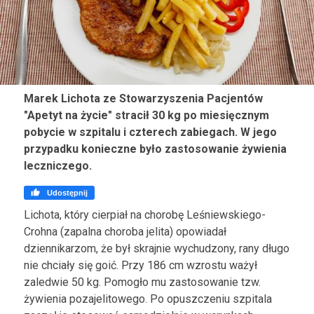
Marek Lichota ze Stowarzyszenia Pacjentów
"Apetyt na życie" stracił 30 kg po miesięcznym
pobycie w szpitalu i czterech zabiegach. W jego
przypadku konieczne było zastosowanie żywienia
leczniczego.

Udostępnij
Lichota, który cierpiał na chorobę Leśniewskiego-
Crohna (zapalna choroba jelita) opowiadał
dziennikarzom, że był skrajnie wychudzony, rany długo
nie chciały się goić. Przy 186 cm wzrostu ważył
zaledwie 50 kg. Pomogło mu zastosowanie tzw.
żywienia pozajelitowego. Po opuszczeniu szpitala