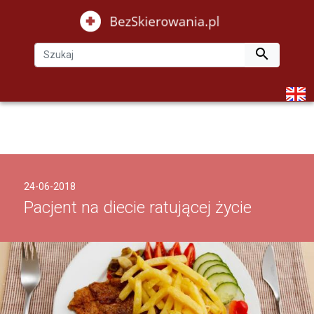

24-06-2018
Pacjent na diecie ratującej życie