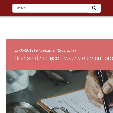

28-05-2018 (aktualizacja: 12-03-2019)
Bilanse dziecięce - ważny element prof