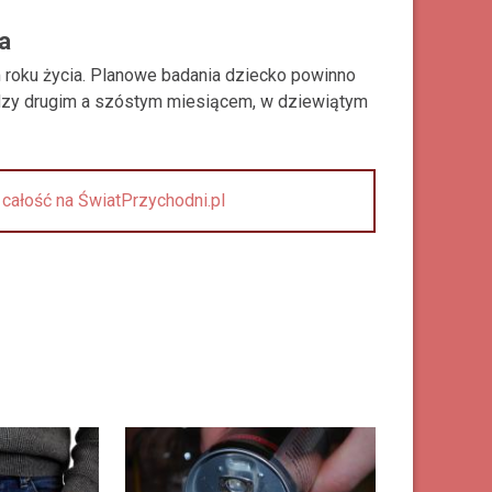
a
m roku życia. Planowe badania dziecko powinno
dzy drugim a szóstym miesiącem, w dziewiątym
z całość na ŚwiatPrzychodni.pl