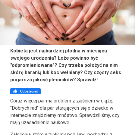
Kobieta jest najbardziej płodna w miesiącu
swojego urodzenia? Łoże powinno być
"odpromieniowane"? Czy trzeba położyć na nim
skórę baranią lub koc wełniany? Czy częsty seks
pogarsza jakość plemników? Sprawdź!

Udostępnij
Coraz więcej par ma problem z zajściem w ciążę.
"Dobrych rad" dla par starających się o dziecko w
internecie znajdziemy mnóstwo. Sprawdziliśmy, czy
mają uzasadnienie naukowe.
Zalecenia, które wzięliśmy pod lupę, pochodzą z