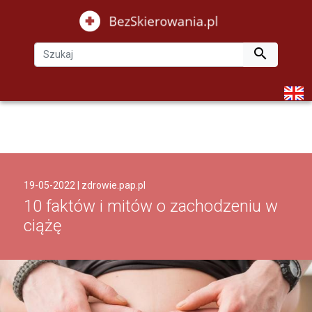

19-05-2022 |
zdrowie.pap.pl
10 faktów i mitów o zachodzeniu w
ciążę