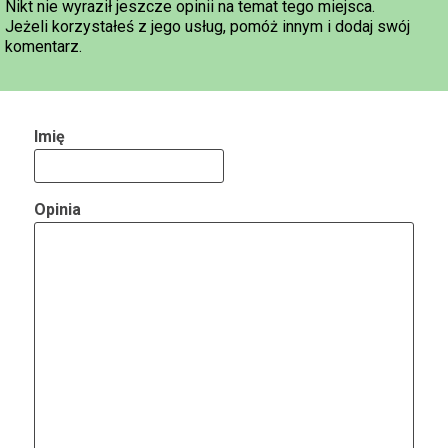
Nikt nie wyraził jeszcze opinii na temat tego miejsca.
Jeżeli korzystałeś z jego usług, pomóż innym i dodaj swój
komentarz.
Imię
Opinia