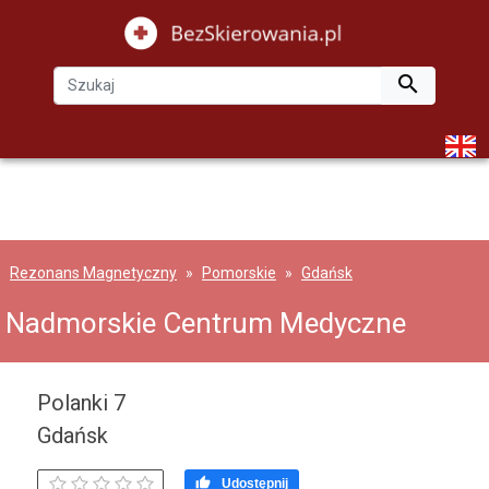

Rezonans Magnetyczny
Pomorskie
Gdańsk
Nadmorskie Centrum Medyczne
Polanki 7
Gdańsk

Udostępnij