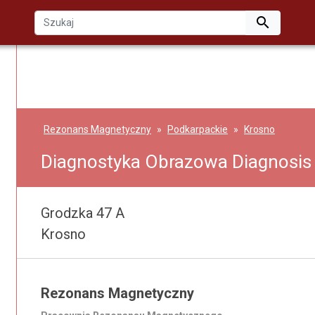

Rezonans Magnetyczny
Podkarpackie
Krosno
Diagnostyka Obrazowa Diagnosis
Grodzka 47 A
Krosno
Rezonans Magnetyczny