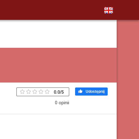

Udostępnij
0.0
/
5
0 opinii