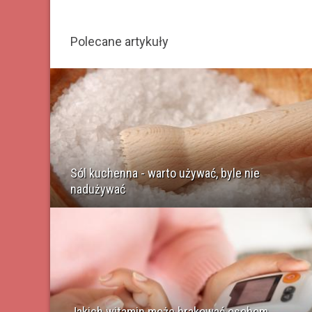
Polecane artykuły
Sól kuchenna - warto używać, byle nie
nadużywać
Jakich witamin może brakować osobom